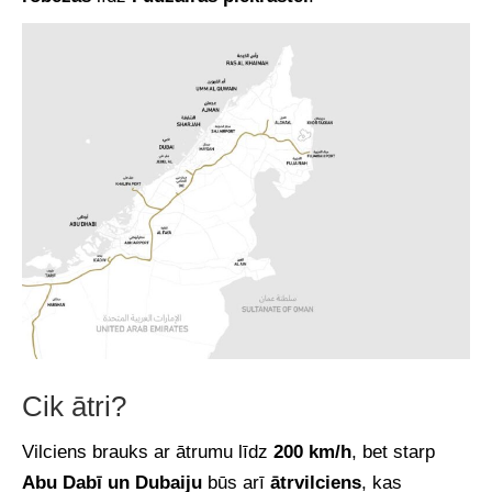
Cik ātri?
Vilciens brauks ar ātrumu līdz
200 km/h
, bet starp
Abu Dabī un Dubaiju
būs arī
ātrvilciens
, kas