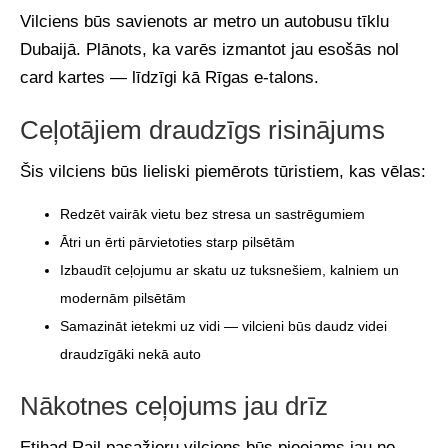
Vilciens būs savienots ar metro un autobusu tīklu
Dubaijā. Plānots, ka varēs izmantot jau esošās nol
card kartes — līdzīgi kā Rīgas e-talons.
Ceļotājiem draudzīgs risinājums
Šis vilciens būs lieliski piemērots tūristiem, kas vēlas:
Redzēt vairāk vietu bez stresa un sastrēgumiem
Ātri un ērti pārvietoties starp pilsētām
Izbaudīt ceļojumu ar skatu uz tuksnešiem, kalniem un
modernām pilsētām
Samazināt ietekmi uz vidi — vilcieni būs daudz videi
draudzīgāki nekā auto
Nākotnes ceļojums jau drīz
Etihad Rail pasažieru vilciens būs pieejams jau no