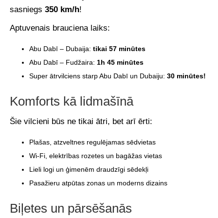
sasniegs
350 km/h
!
Aptuvenais brauciena laiks:
Abu Dabī – Dubaija:
tikai 57 minūtes
Abu Dabī – Fudžaira:
1h 45 minūtes
Super ātrvilciens starp Abu Dabī un Dubaiju:
30 minūtes!
Komforts kā lidmašīnā
Šie vilcieni būs ne tikai ātri, bet arī ērti:
Plašas, atzveltnes regulējamas sēdvietas
Wi-Fi, elektrības rozetes un bagāžas vietas
Lieli logi un ģimenēm draudzīgi sēdekļi
Pasažieru atpūtas zonas un moderns dizains
Biļetes un pārsēšanās