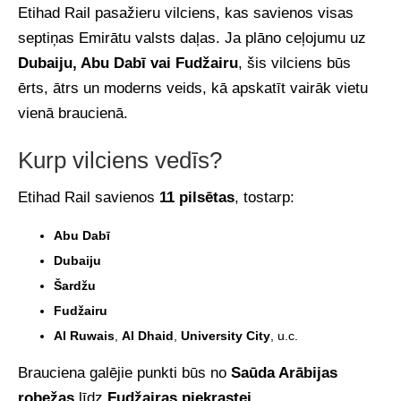
Etihad Rail pasažieru vilciens, kas savienos visas
septiņas Emirātu valsts daļas. Ja plāno ceļojumu uz
Dubaiju, Abu Dabī vai Fudžairu
, šis vilciens būs
ērts, ātrs un moderns veids, kā apskatīt vairāk vietu
vienā braucienā.
Kurp vilciens vedīs?
Etihad Rail savienos
11 pilsētas
, tostarp:
Abu Dabī
Dubaiju
Šardžu
Fudžairu
Al Ruwais
,
Al Dhaid
,
University City
, u.c.
Brauciena galējie punkti būs no
Saūda Arābijas
robežas
līdz
Fudžairas piekrastei
.