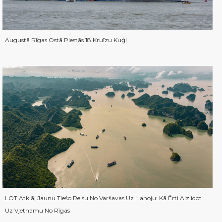
Augustā Rīgas Ostā Piestās 18 Kruīzu Kuģi
LOT Atklāj Jaunu Tiešo Reisu No Varšavas Uz Hanoju: Kā Ērti Aizlidot
Uz Vjetnamu No Rīgas