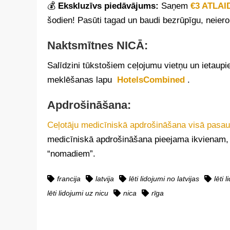
💰
Ekskluzīvs piedāvājums:
Saņem
€3 ATLAI
šodien! Pasūti tagad un baudi bezrūpīgu, neiero
Naktsmītnes NICĀ:
Salīdzini tūkstošiem ceļojumu vietņu un ietaupi
meklēšanas lapu
HotelsCombined
.
Apdrošināšana:
Ceļotāju medicīniskā apdrošināšana visā pasau
medicīniskā apdrošināšana pieejama ikvienam, it
“nomadiem”.
francija
latvija
lēti lidojumi no latvijas
lēti 
lēti lidojumi uz nicu
nica
rīga