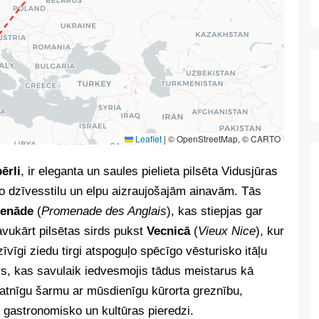
Leaflet
|
© OpenStreetMap, © CARTO
ērli
, ir eleganta un saules pielieta pilsēta Vidusjūras
to dzīvesstilu un elpu aizraujošajām ainavām. Tās
enāde
(
Promenade des Anglais
), kas stiepjas gar
avukārt pilsētas sirds pukst
Vecnicā
(
Vieux Nice
), kur
īvīgi ziedu tirgi atspoguļo spēcīgo vēsturisko itāļu
s, kas savulaik iedvesmojis tādus meistarus kā
atnīgu šarmu ar mūsdienīgu kūrorta greznību,
 gastronomisko un kultūras pieredzi.