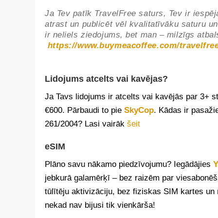
Ja Tev patīk TravelFree saturs, Tev ir iespēj
atrast un publicēt vēl kvalitatīvāku saturu 
ir neliels ziedojums, bet man – milzīgs atbal
https://www.buymeacoffee.com/travelfree
Lidojums atcelts vai kavējas?
Ja Tavs lidojums ir atcelts vai kavējās par 3+
€600. Pārbaudi to pie
SkyCop
. Kādas ir pasaži
261/2004? Lasi vairāk
šeit
eSIM
Plāno savu nākamo piedzīvojumu? Iegādājies
Y
jebkurā galamērķī – bez raizēm par viesabonē
tūlītēju aktivizāciju, bez fiziskas SIM kartes 
nekad nav bijusi tik vienkārša!