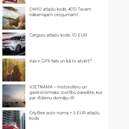
OMIO atlaižu kods -€10 Tavam
nākamajam ceļojumam!
Carguru atlaižu kods: 10 EUR
Kas ir GPX fails un kā to atvērt?
VJETNAMA – motorolleru un
gastronomisko izvirtību paradīze, kur
par rītdienu domāju rīt!
CityBee auto noma + 5 EUR atlaižu
kods