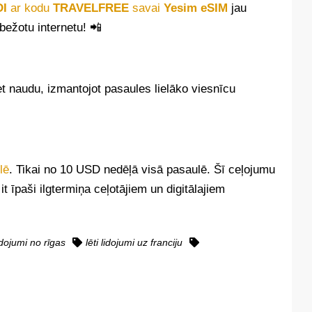
DI
ar kodu
TRAVELFREE
savai
Yesim eSIM
jau
bežotu internetu! 📲
et naudu, izmantojot pasaules lielāko viesnīcu
lē
. Tikai no 10 USD nedēļā visā pasaulē. Šī ceļojumu
 īpaši ilgtermiņa ceļotājiem un digitālajiem
lidojumi no rīgas
lēti lidojumi uz franciju