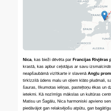
Nica
, kas bieži dēvēta par
Francijas Rivjēras p
krastā, kas apbur ceļotājus ar savu izsmalcinā
neapšaubāmā vizītkarte ir slavenā
Angļu prom
tirkīzzilā ūdens malu un oļiem klāto pludmali, s
šauras, līkumotas ieliņas, pasteļtoņu ēkas un dz
ietekmi. Kā nozīmīgs mākslas un kultūras centr
Matisu un Šagālu, Nica harmoniski apvieno sen
piedāvājot gan relaksējošu atpūtu, gan bagātīgu