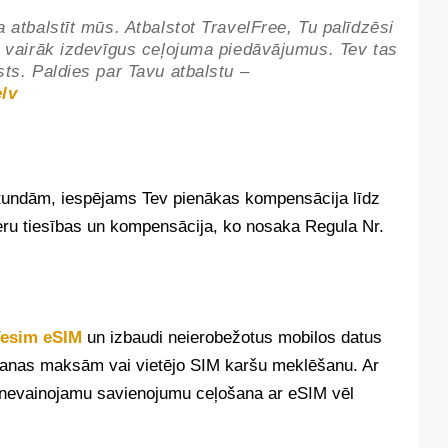
a atbalstīt mūs. Atbalstot TravelFree, Tu palīdzēsi
un vairāk izdevīgus ceļojuma piedāvājumus. Tev tas
sts. Paldies par Tavu atbalstu –
lv
 stundām, iespējams Tev pienākas kompensācija līdz
eru tiesības un kompensācija, ko nosaka Regula Nr.
esim eSIM
un izbaudi neierobežotus mobilos datus
šanas maksām vai vietējo SIM karšu meklēšanu. Ar
un nevainojamu savienojumu ceļošana ar eSIM vēl