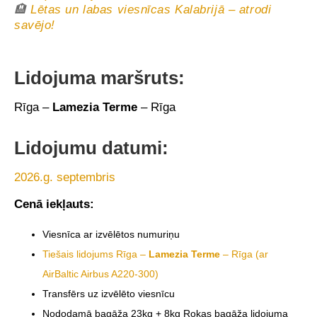
🏨
Lētas un labas viesnīcas Kalabrijā – atrodi
savējo!
Lidojuma maršruts:
Rīga –
Lamezia Terme
– Rīga
Lidojumu datumi:
2026.g. septembris
Cenā iekļauts:
Viesnīca ar izvēlētos numuriņu
Tiešais lidojums Rīga –
Lamezia Terme
– Rīga (ar
AirBaltic Airbus A220-300)
Transfērs uz izvēlēto viesnīcu
Nododamā bagāža 23kg + 8kg Rokas bagāža lidojuma