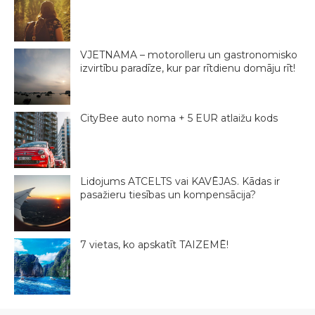
VJETNAMA – motorolleru un gastronomisko
izvirtību paradīze, kur par rītdienu domāju rīt!
CityBee auto noma + 5 EUR atlaižu kods
Lidojums ATCELTS vai KAVĒJAS. Kādas ir
pasažieru tiesības un kompensācija?
7 vietas, ko apskatīt TAIZEMĒ!