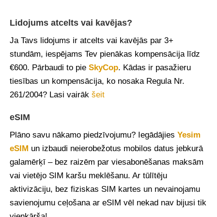
Lidojums atcelts vai kavējas?
Ja Tavs lidojums ir atcelts vai kavējās par 3+
stundām, iespējams Tev pienākas kompensācija līdz
€600. Pārbaudi to pie
SkyCop
. Kādas ir pasažieru
tiesības un kompensācija, ko nosaka Regula Nr.
261/2004? Lasi vairāk
šeit
eSIM
Plāno savu nākamo piedzīvojumu? Iegādājies
Yesim
eSIM
un izbaudi neierobežotus mobilos datus jebkurā
galamērķī – bez raizēm par viesabonēšanas maksām
vai vietējo SIM karšu meklēšanu. Ar tūlītēju
aktivizāciju, bez fiziskas SIM kartes un nevainojamu
savienojumu ceļošana ar eSIM vēl nekad nav bijusi tik
vienkārša!