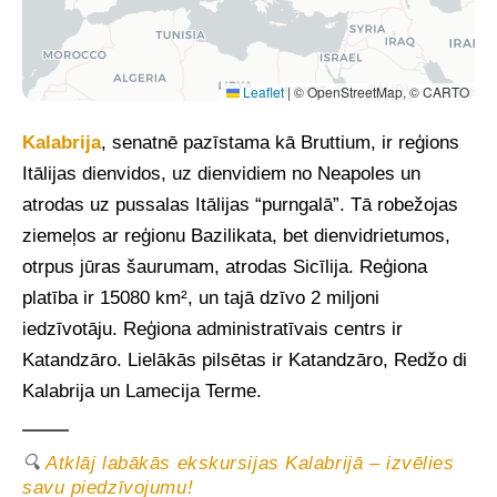
Leaflet
|
© OpenStreetMap, © CARTO
Kalabrija
, senatnē pazīstama kā Bruttium, ir reģions
Itālijas dienvidos, uz dienvidiem no Neapoles un
atrodas uz pussalas Itālijas “purngalā”. Tā robežojas
ziemeļos ar reģionu Bazilikata, bet dienvidrietumos,
otrpus jūras šaurumam, atrodas Sicīlija. Reģiona
platība ir 15080 km², un tajā dzīvo 2 miljoni
iedzīvotāju. Reģiona administratīvais centrs ir
Katandzāro. Lielākās pilsētas ir Katandzāro, Redžo di
Kalabrija un Lamecija Terme.
🔍
Atklāj labākās ekskursijas Kalabrijā – izvēlies
savu piedzīvojumu!