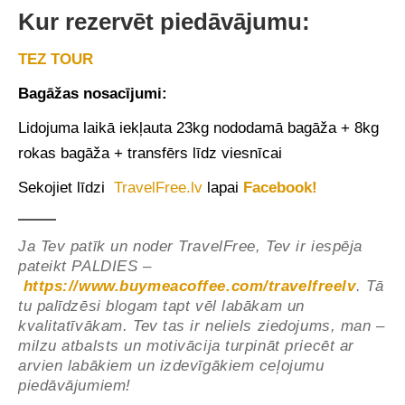
Kur rezervēt piedāvājumu:
TEZ TOUR
Bagāžas nosacījumi:
Lidojuma laikā iekļauta 23kg nododamā bagāža + 8kg
rokas bagāža + transfērs līdz viesnīcai
Sekojiet līdzi
TravelFree.lv
lapai
Facebook!
Ja Tev patīk un noder TravelFree, Tev ir iespēja
pateikt PALDIES –
https://www.buymeacoffee.com/travelfreelv
. Tā
tu palīdzēsi blogam tapt vēl labākam un
kvalitatīvākam. Tev tas ir neliels ziedojums, man –
milzu atbalsts un motivācija turpināt priecēt ar
arvien labākiem un izdevīgākiem ceļojumu
piedāvājumiem!