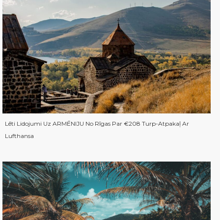
Lēti Lidojumi Uz ARMĒNIJU No Rīgas Par €208 Turp-Atpakaļ Ar
Lufthansa