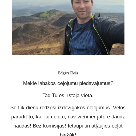
Edgars Plešs
Meklē labākos ceļojumu piedāvājumus?
Tad Tu esi īstajā vietā.
Šeit ik dienu redzēsi izdevīgākos ceļojumus. Vēlos
parādīt to, ka, lai ceļotu, nav vienmēr jātērē daudz
naudas! Bez komisijas! Ietaupi un atļaujies ceļot
biežāk!