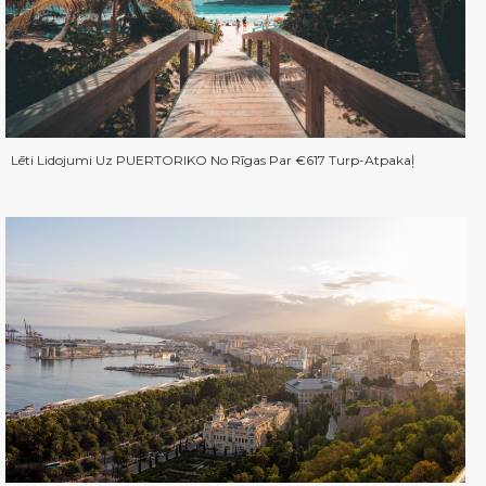
Lēti Lidojumi Uz PUERTORIKO No Rīgas Par €617 Turp-Atpakaļ