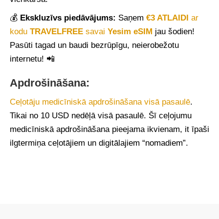
💰
Ekskluzīvs piedāvājums:
Saņem
€3 ATLAIDI
ar
kodu
TRAVELFREE
savai
Yesim eSIM
jau šodien!
Pasūti tagad un baudi bezrūpīgu, neierobežotu
internetu! 📲
Apdrošināšana:
Ceļotāju medicīniskā apdrošināšana visā pasaulē
.
Tikai no 10 USD nedēļā visā pasaulē. Šī ceļojumu
medicīniskā apdrošināšana pieejama ikvienam, it īpaši
ilgtermiņa ceļotājiem un digitālajiem “nomadiem”.