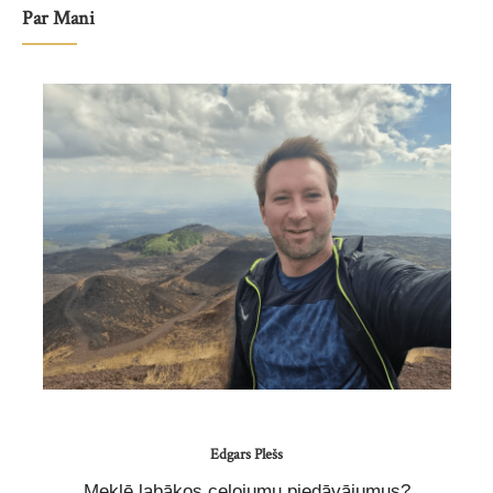
Par Mani
Edgars Plešs
Meklē labākos ceļojumu piedāvājumus?