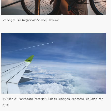
Pabeigta Trīs Reģionālo Veloceļu Izbūve
"airBaltic" Pārvadāto Pasažieru Skaits Septiņos Mēnešos Pieaudzis Par
3,9%