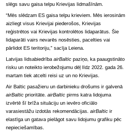
slēgs savu gaisa telpu Krievijas lidmašīnām.
“Mēs slēdzam ES gaisa telpu krieviem. Mēs ierosinām
aizliegt visus Krievijai piederošos, Krievijas
reģistrētos vai Krievijas kontrolētos lidaparātus. Šie
lidaparāti vairs nevarēs nosēsties, pacelties vai
pārlidot ES teritoriju,” sacīja Leiena.
Latvijas lidsabiedrība
airBaltic
paziņo, ka paaugstināto
risku un noteikto ierobežojumu dēļ līdz 2022. gada 26.
martam tiek atcelti reisi uz un no Krievijas.
Air Baltic pasažieru un darbinieku drošums ir galvenā
airBaltic
prioritāte.
airBaltic
pirms katra lidojuma
izvērtē šī brīža situāciju un ievēro oficiālo
varasiestāžu izdotās rekomendācijas.
airBaltic
ir
elastīga un gatava pielāgot savu lidojumu grafiku pēc
nepieciešamības.