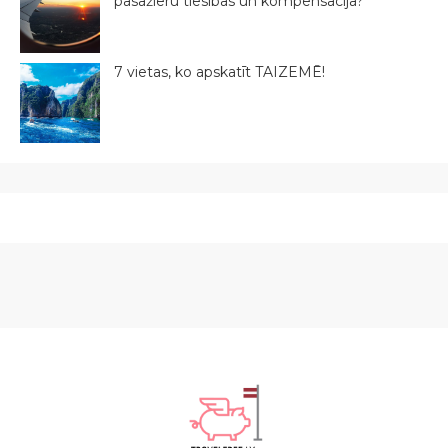
pasažieru tiesības un kompensācija?
7 vietas, ko apskatīt TAIZEMĒ!