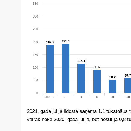
2021. gada jūlijā lidostā saņēma 1,1 tūkstošus 
vairāk nekā 2020. gada jūlijā, bet nosūtīja 0,8