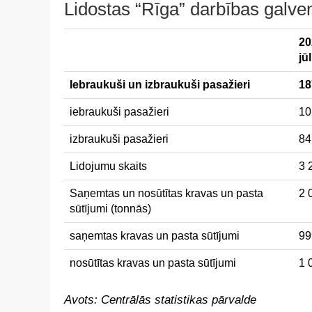
Lidostas “Rīga” darbības galveni
20
jūl
Iebraukuši un izbraukuši pasažieri
18
iebraukuši pasažieri
10
izbraukuši pasažieri
84
Lidojumu skaits
3 
Saņemtas un nosūtītas kravas un pasta
2 
sūtījumi (tonnās)
saņemtas kravas un pasta sūtījumi
99
nosūtītas kravas un pasta sūtījumi
1 
Avots: Centrālās statistikas pārvalde