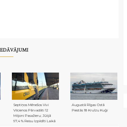
PIEDĀVĀJUMI
Septiņos Mēnešos Vivi
Augustā Rīgas Ostā
Vilcienos Pārvadāti 12
Piestās 18 Kruīzu Kuģi
Miljoni Pasažieru; Jūlijā
97,4 % Reisu Izpildīti Laikā