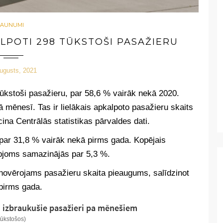
JAUNUMI
ALPOTI 298 TŪKSTOŠI PASAŽIERU
augusts, 2021
 tūkstoši pasažieru, par 58,6 % vairāk nekā 2020.
ā mēnesī. Tas ir lielākais apkalpoto pasažieru skaits
na Centrālās statistikas pārvaldes dati.
ir par 31,8 % vairāk nekā pirms gada. Kopējais
pjoms samazinājās par 5,3 %.
r novērojams pasažieru skaita pieaugums, salīdzinot
pirms gada.