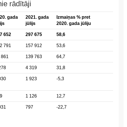
e rādītāji
20. gada
2021. gada
Izmaiņas % pret
ijs
jūlijs
2020. gada jūliju
7 652
297 675
58,6
2 791
157 912
53,6
 861
139 763
64,7
278
4 319
31,8
030
1 923
-5,3
9
1 126
12,7
031
797
-22,7