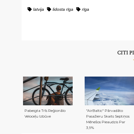
latvija
lidosta rīga
rīga
CITI 
Pabeigta Trīs Reģionālo
"airBaltic" Pārvadāto
Veloceļu Izbūve
Pasažieru Skaits Septiņos
Mēnešos Pieaudzis Par
3,9%