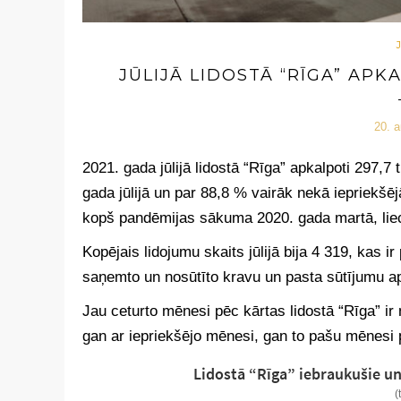
JŪLIJĀ LIDOSTĀ “RĪGA” APK
20. 
2021. gada jūlijā lidostā “Rīga” apkalpoti 297,7
gada jūlijā un par 88,8 % vairāk nekā iepriekšēj
kopš pandēmijas sākuma 2020. gada martā, lieci
Kopējais lidojumu skaits jūlijā bija 4 319, kas 
saņemto un nosūtīto kravu un pasta sūtījumu a
Jau ceturto mēnesi pēc kārtas lidostā “Rīga” i
gan ar iepriekšējo mēnesi, gan to pašu mēnesi 