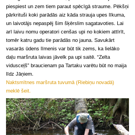
piespiest un zem tiem paraut spēcīgā straume. Pēkšņi
pārkrituši koki parādās aiz kāda strauja upes līkuma,
un laivotājs nepaspēj šim šķērslim sagatavoties. Lai
arī laivu nomu operatori cenšas upi no kokiem attīrīt,
tomēr katru gadu tie parādās no jauna. Savukārt
vasarās ūdens līmenis var būt tik zems, ka lielāko
daļu maršruta laivas jāvelk pa upi saitē. “Zelta
vidusceļš” braucienam pa Tartaku varētu būt no maija
līdz Jāņiem.
Naktsmītnes maršruta tuvumā (Riebiņu novadā)
meklē šeit.