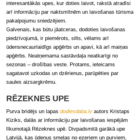
interesantākās upes, kur doties laivot, rakstā atradīsi
arī informāciju par naktsmītnēm un laivošanas tūrisma
pakalpojumu sniedzējiem.
Galvenais, kas būtu jāatceras, dodoties laivošanas
piedzīvojumā, ir piemērots, silts, vēlams arī
ūdensnecaurlaidīgs apģērbs un apavi, kā arī maiņas
apģērbs. Neatņemama sastāvdaļa neatkarīgi no
sezonas – drošības veste. Protams, ieteicams
sagatavot uzkodas un dzērienus, parūpēties par
saules aizsargkrēmu.
RĒZEKNES UPE
Purva bridējs un lapas
dodiesdaba.lv
autors Kristaps
Kiziks, dalās ar informāciju par laivošanas iespējām
līkumotajā Rēzeknes upē. Divpadsmitā garākā upe
Latvijā, kas ūdeņus smeļas no ezeriem un purviem,