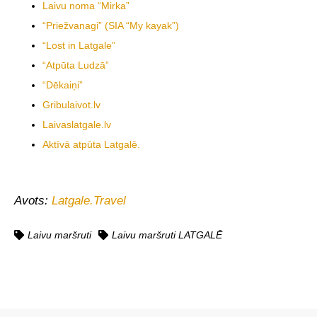
Laivu noma “Mirka”
“Priežvanagi” (SIA “My kayak”)
“Lost in Latgale”
“Atpūta Ludzā”
“Dēkaiņi”
Gribulaivot.lv
Laivaslatgale.lv
Aktīvā atpūta Latgalē.
Avots:
Latgale.Travel
Laivu maršruti
Laivu maršruti LATGALĒ