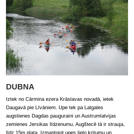
DUBNA
Iztek no Cārmina ezera Krāslavas novadā, ietek
Daugavā pie Līvāniem. Upe tek pa Latgales
augstienes Dagdas pauguraini un Austrumlatvijas
zemienes Jersikas līdzenumu. Augštecē tā ir strauja,
līdz 15m plata. Izmantojot upes lielo kritumu un