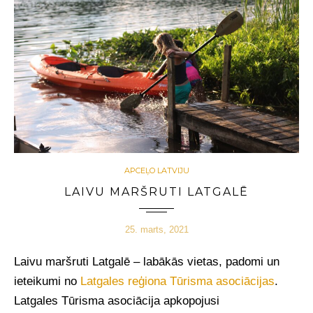
APCEĻO LATVIJU
LAIVU MARŠRUTI LATGALĒ
25. marts, 2021
Laivu maršruti Latgalē – labākās vietas, padomi un
ieteikumi no
Latgales reģiona Tūrisma asociācijas
.
Latgales Tūrisma asociācija apkopojusi