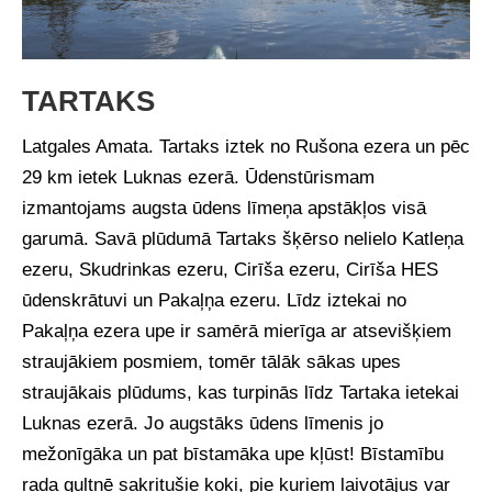
TARTAKS
Latgales Amata. Tartaks iztek no Rušona ezera un pēc
29 km ietek Luknas ezerā. Ūdenstūrismam
izmantojams augsta ūdens līmeņa apstākļos visā
garumā. Savā plūdumā Tartaks šķērso nelielo Katleņa
ezeru, Skudrinkas ezeru, Cirīša ezeru, Cirīša HES
ūdenskrātuvi un Pakaļņa ezeru. Līdz iztekai no
Pakaļņa ezera upe ir samērā mierīga ar atsevišķiem
straujākiem posmiem, tomēr tālāk sākas upes
straujākais plūdums, kas turpinās līdz Tartaka ietekai
Luknas ezerā. Jo augstāks ūdens līmenis jo
mežonīgāka un pat bīstamāka upe kļūst! Bīstamību
rada gultnē sakritušie koki, pie kuriem laivotājus var