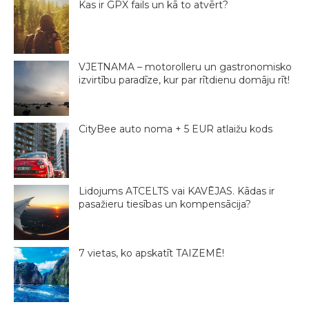
Kas ir GPX fails un kā to atvērt?
VJETNAMA – motorolleru un gastronomisko
izvirtību paradīze, kur par rītdienu domāju rīt!
CityBee auto noma + 5 EUR atlaižu kods
Lidojums ATCELTS vai KAVĒJAS. Kādas ir
pasažieru tiesības un kompensācija?
7 vietas, ko apskatīt TAIZEMĒ!