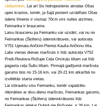
rādījumiem
. Lai arī šis hidropostenis atrodas Ošas
upes krastos, tomēr, ja šajā postenī uzrādītais Ošas
ūdens līmenis ir vismaz 70cm virs nulles atzīmes,
Feimanka ir braucama.
Laivu braucienu pa Feimanku var uzsākt, vai nu no
Feimankas (Šķilteru) ūdenskrātuves, vai autoceļa
V751 Upmala-Ančkini-Pieniņi-Kauša Ančkinu tilta.
Labs vienas dienas maršruts ir līdz autoceļa V752
Preiļi-Reutova-Rožupe Ceļa Onckuļu tiltam vai līdz
pagasta ceļa Šultu tiltam. Pirmajā gadījumā maršruta
garums būs no 15-16 km, vai 20-21 km atkarībā no
izvēlētās starta vietas.
Lai izbrauktu visu Feimanku, tomēr vajadzētu
rēķināties ar divu dienu maršrutu. Feimankas garums,
no Feimankas (Šķilteru) ūdenskrātuves līdz
Feimankas ietekai Dubnā pie Rožupes, ir 26 km. Lai