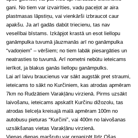
gani. No tiem var izvairīties, vadu paceļot ar aira
plastmasas lāpstiņu, vai vienkārši izbraucot caur
apakšu. Ja arī gadās dabūt triecienu, tas nav
veselībai bīstams. Izkāpjot krastā un esot liellopu
ganāmpulka tuvumā jāuzmanās arī no ganāmpulka
“vadoņiem” – vēršiem; no tiem labāk piesargāties un
neatrasties to tuvumā. Arī nometni nebūtu ieteicams
ierīkot, ja blakus ganās liellopu ganāmpulks.
Lai arī laivu braucienus var sākt augstāk pret straumi,
ieteicams to sākt no Kurčiniem, kas atrodas apmēram
7km no Rudzātiem Varakļānu virzienā. Pirms uzsākt
laivošanu, ieteicams apskatīt Kurčinu dižozolu, tas
atrodas lielceļa kreisajā malā apmēram 100m no
autobusu pieturas “Kurčini”, vai 400m no laivošanas
uzsākšanas vietas Varakļānu virzienā.
Vienas dienas maršrutu var organizēt līdz Ošas