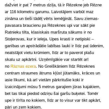
dažviet ir pat 7 metrus dziļa, tā ir Rēzekne jeb Rēzne
ar 116 kilometru garumu. Laivotājiem varbūt maz
zināma un tieši tādēļ vērts iemēģināt. Savu ziemas-
pavasara braucienu pa Rēzeknes upi var sākt pie
Ratnieku tilta, klasiskais maršruta sākums ir no
Stoļerovas, kur ir ieleja. Upes krasti ir netipiski –
ganības un apstrādātie labības lauki ir līdz pat ūdenim,
neatstājot vietu krūmiem, līdz ar to paverot plašu
skatu uz apkārtni. Uzņēmīgākie var startēt arī
no
Rāznas ezera
. No Greiškāniem līdz Rēzeknes
centram straumes ātrums kļūst jūtamāks, krāces un
asie līkumi, kā arī vietām pārkritušie koki ir
izaicinājumi mūsu 5 metrus garajiem jūras kajakiem,
bet tas tikai piedod odziņu šai garšu buķetei. Tomēr
upe ir tīrīta no kokiem, līdz ar to visur var tikt apkārt,
pāri un zem kokiem.