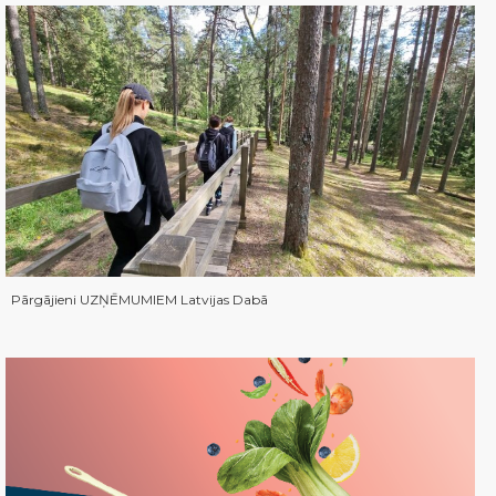
Pārgājieni UZŅĒMUMIEM Latvijas Dabā