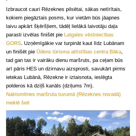
Izbraucot cauri Rēzeknes pilsētai, sākas netīrītais,
kokiem piegāztais posms, kur vietām būs jāapnes
laivu apkārt šķēršļiem, tādēļ lielākā laivotāju daļa
parasti izvēlas finišēt pie
Latgales vēstniecības
GORS
. Uzņēmīgākie var turpināt kaut līdz Lubānam
un finišēt pie
Ūdens tūrisma attīstības centra Bāka
,
tad gan tas ir vairāku dienu maršruts, pa ceļam būs
arī pāris HES un dzirnavu aizsprosti, savukārt pirms
ietekas Lubānā, Rēzekne ir iztaisnota, ieslēgta
polderos kā dziļš kanāls (dziļums 7m).
Naktsmītnes maršruta tuvumā (Rēzeknes novadā)
meklē šeit