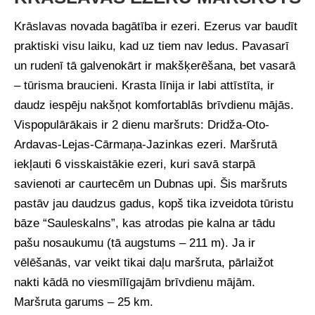
Krāslavas novada bagātība ir ezeri. Ezerus var baudīt
praktiski visu laiku, kad uz tiem nav ledus. Pavasarī
un rudenī tā galvenokārt ir makšķerēšana, bet vasarā
– tūrisma braucieni. Krasta līnija ir labi attīstīta, ir
daudz iespēju nakšņot komfortablās brīvdienu mājās.
Vispopulārākais ir 2 dienu maršruts: Dridža-Oto-
Ardavas-Lejas-Cārmaņa-Jazinkas ezeri. Maršrutā
iekļauti 6 visskaistākie ezeri, kuri savā starpā
savienoti ar caurtecēm un Dubnas upi. Šis maršruts
pastāv jau daudzus gadus, kopš tika izveidota tūristu
bāze “Sauleskalns”, kas atrodas pie kalna ar tādu
pašu nosaukumu (tā augstums – 211 m). Ja ir
vēlēšanās, var veikt tikai daļu maršruta, pārlaižot
nakti kādā no viesmīlīgajām brīvdienu mājām.
Maršruta garums – 25 km.