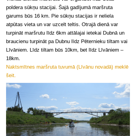
poldera sūkņu stacijai. Šajā gadījumā maršruta
garums būs 16 km. Pie sūkņu stacijas ir neliela
atpūtas vieta un var uzcelt teltis. Otrajā dienā var
turpināt maršrutu līdz 6km attālajai ietekai Dubnā un
braucienu turpināt pa Dubnu līdz Pēternieku tiltam vai
Līvāniem. Līdz tiltam būs 10km, bet līdz Līvāniem –
18km.
Naktsmītnes maršruta tuvumā (Līvānu novadā) meklē
šeit.