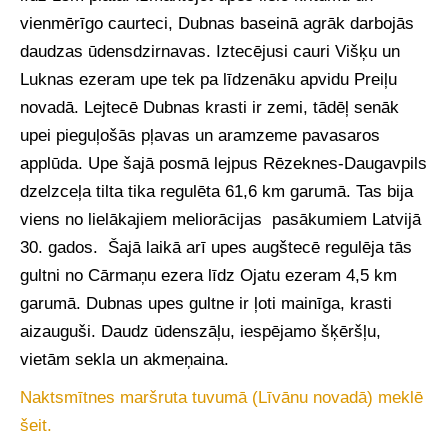
vienmērīgo caurteci, Dubnas baseinā agrāk darbojās
daudzas ūdensdzirnavas. Iztecējusi cauri Višķu un
Luknas ezeram upe tek pa līdzenāku apvidu Preiļu
novadā. Lejtecē Dubnas krasti ir zemi, tādēļ senāk
upei pieguļošās pļavas un aramzeme pavasaros
applūda. Upe šajā posmā lejpus Rēzeknes-Daugavpils
dzelzceļa tilta tika regulēta 61,6 km garumā. Tas bija
viens no lielākajiem meliorācijas pasākumiem Latvijā
30. gados. Šajā laikā arī upes augštecē regulēja tās
gultni no Cārmaņu ezera līdz Ojatu ezeram 4,5 km
garumā. Dubnas upes gultne ir ļoti mainīga, krasti
aizauguši. Daudz ūdenszāļu, iespējamo šķēršļu,
vietām sekla un akmeņaina.
Naktsmītnes maršruta tuvumā (Līvānu novadā) meklē
šeit.