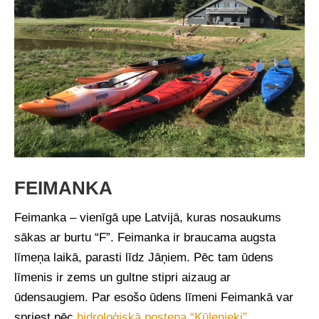
FEIMANKA
Feimanka – vienīgā upe Latvijā, kuras nosaukums
sākas ar burtu “F”. Feimanka ir braucama augsta
līmeņa laikā, parasti līdz Jāņiem. Pēc tam ūdens
līmenis ir zems un gultne stipri aizaug ar
ūdensaugiem. Par esošo ūdens līmeni Feimankā var
spriest pēc
hidroloģiskā posteņa “Kūlenieki”