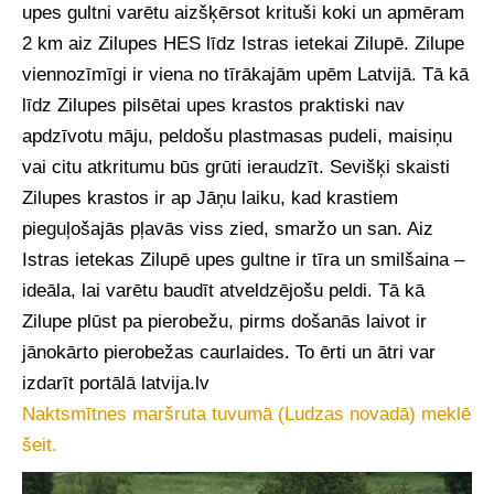
upes gultni varētu aizšķērsot krituši koki un apmēram
2 km aiz Zilupes HES līdz Istras ietekai Zilupē. Zilupe
viennozīmīgi ir viena no tīrākajām upēm Latvijā. Tā kā
līdz Zilupes pilsētai upes krastos praktiski nav
apdzīvotu māju, peldošu plastmasas pudeli, maisiņu
vai citu atkritumu būs grūti ieraudzīt. Sevišķi skaisti
Zilupes krastos ir ap Jāņu laiku, kad krastiem
pieguļošajās pļavās viss zied, smaržo un san. Aiz
Istras ietekas Zilupē upes gultne ir tīra un smilšaina –
ideāla, lai varētu baudīt atveldzējošu peldi. Tā kā
Zilupe plūst pa pierobežu, pirms došanās laivot ir
jānokārto pierobežas caurlaides. To ērti un ātri var
izdarīt portālā latvija.lv
Naktsmītnes maršruta tuvumā (Ludzas novadā) meklē
šeit.