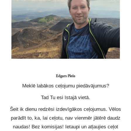
Edgars Plešs
Meklē labākos ceļojumu piedāvājumus?
Tad Tu esi īstajā vietā.
Šeit ik dienu redzēsi izdevīgākos ceļojumus. Vēlos
parādīt to, ka, lai ceļotu, nav vienmēr jātērē daudz
naudas! Bez komisijas! Ietaupi un atļaujies ceļot