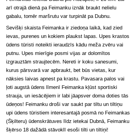
arī otrajā dienā pa Feimanku iznāk braukt nelielu
gabalu, tomēr maršrutu var turpināt pa Dubnu.
Sevišķi skaista Feimanka ir ziedoņa laikā, kad zied
ievas, purenes un kokiem plaukst lapas. Upes krastos
ūdens tūristi noteikti ieraudzīs kādu meža zvēru vai
putnu. Upes mierīgie posmi vijas ar dolomītos
izgrauztām straujtecēm. Nereti ir koku sanesumi,
kurus pārsvarā var apbraukt, bet būs vietas, kur
nāksies laivas apnest pa krastu. Pavasara palos vai
ļoti augstā ūdens līmenī Feimanka kļūst sportiski
strauja, un iesācējiem ir labi jāapsver doma doties tās
ūdeņos! Feimanku droši var saukt par tiltu un tiltiņu
upi ūdens tūristiem interesantajā posmā no Feimankas
(Šķilteru) ūdenskrātuves līdz ietekai Dubnā, Feimanku
šķērso 18 dažādā stāvoklī esoši tilti un tiltiņi!