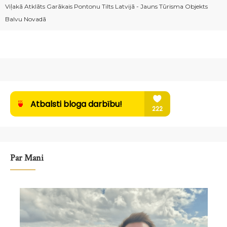
Viļakā Atklāts Garākais Pontonu Tilts Latvijā - Jauns Tūrisma Objekts
Balvu Novadā
Par Mani