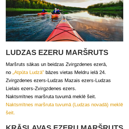
LUDZAS EZERU MARŠRUTS
Maršruts sākas un beidzas Zvirgzdenes ezerā,
no
„Atpūta Ludzā”
bāzes vietas Meldru ielā 24.
Zvirgzdenes ezers-Ludzas Mazais ezers-Ludzas
Lielais ezers-Zvirgzdenes ezers.
Naktsmītnes maršruta tuvumā meklē šeit.
Naktsmītnes maršruta tuvumā (Ludzas novadā) meklē
šeit.
KRĀSLAVAS EZERU MARŠRUTS