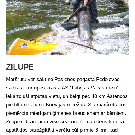
ZILUPE
Maršrutu var sākt no Pasienes pagasta Pedeļovas
sādžas, kur upes krastā AS “Latvijas Valsts meži” ir
iekārtojuši atpūtas vietu, un beigt pēc 40 km Astencos
pie tilta netālu no Krievijas robežas. Šis maršruts būs
piemērots mierīgam ģimenes braucienam ar bērniem.
Zilupe ir braucama visu sezonu. Zema ūdens līmeņa
apstākļos sarežģītāki varētu būt pirmie 6 km, kad