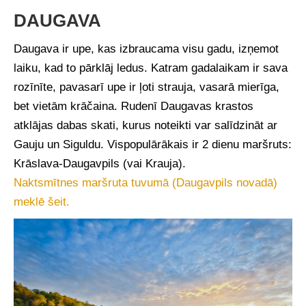
DAUGAVA
Daugava ir upe, kas izbraucama visu gadu, izņemot
laiku, kad to pārklāj ledus. Katram gadalaikam ir sava
rozīnīte, pavasarī upe ir ļoti strauja, vasarā mierīga,
bet vietām krāčaina. Rudenī Daugavas krastos
atklājas dabas skati, kurus noteikti var salīdzināt ar
Gauju un Siguldu. Vispopulārākais ir 2 dienu maršruts:
Krāslava-Daugavpils (vai Krauja).
Naktsmītnes maršruta tuvumā (Daugavpils novadā)
meklē šeit.