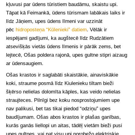
kļuvusi par ūdens tūristiem baudāmu, skaistu upi.
Tāpat kā Feimankā, ūdens tūrismam labākais laiks ir
līdz Jāņiem, upes ūdens līmeni var uzzināt
pēc
hidroposteņa “Kūlenieki” datiem
. Vēlāk ir
iespējami gadījumi, ka augštecē līdz Rudzātiem
atsevišķās vietās ūdens līmenis ir pārāk zems, bet
lejtecē, Ošas poldera rajonā, upes gultne stipri aizaug
ar ūdensaugiem.
Ošas krastos ir saglabāti skaistākie, ainaviskākie
koki, straume posmā līdz Kiulenieku tiltam bieži
šķērso nelielas dolomīta kāples, kas veido nelielas
straujteces. Pilnīgi bez koku nosprostojumiem upe
nav palikusi, bet tas tikai piedod “odziņu” upes
baudījumam. Ošas abos krastos ir plašas ganības,
kurās ganās liellopi un aitas, tādēļ vietām bieži pusi
upes gultnes, vai pat visu upi norobežo elektriskie