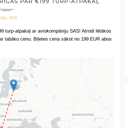
 RĪGAS PAR €199 TURP-ATPAKAĻ
jūlijs, 2026
€199 turp-atpakaļ ar aviokompāniju SAS!
Atrodi lētākos
i par labāko cenu. Biļetes cena sākot no 199 EUR abos