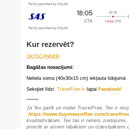
Kur rezervēt?
SKYSCANNER
Bagāžas nosacījumi:
Neliela soma (40x30x15 cm) iekļauta lidojumā
Sekojiet līdzi
TravelFree.lv
lapai
Facebook!
Ja Tev patīk un noder TravelFree, Tev ir ies
https://www.buymeacoffee.com/travelfree
kvalitatīvākam. Tev tas ir neliels ziedojums,
priecēt ar arvien labākiem un izdevīgākiem