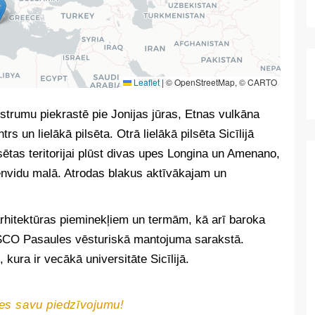
Leaflet
|
© OpenStreetMap, © CARTO
 austrumu piekrastē pie Jonijas jūras, Etnas vulkāna
s un lielākā pilsēta. Otrā lielākā pilsēta Sicīlijā
lsētas teritorijai plūst divas upes Longina un Amenano,
nvidu malā. Atrodas blakus aktīvākajam un
rhitektūras pieminekļiem un termām, kā arī baroka
NESCO Pasaules vēsturiskā mantojuma sarakstā.
, kura ir vecākā universitāte Sicīlijā.
lies savu piedzīvojumu!