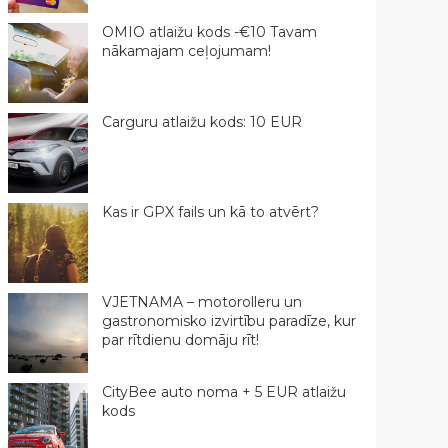
OMIO atlaižu kods -€10 Tavam
nākamajam ceļojumam!
Carguru atlaižu kods: 10 EUR
Kas ir GPX fails un kā to atvērt?
VJETNAMA – motorolleru un
gastronomisko izvirtību paradīze, kur
par rītdienu domāju rīt!
CityBee auto noma + 5 EUR atlaižu
kods