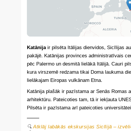
Katānija
ir pilsēta Itālijas dienvidos, Sicīlijas
pakājē. Katānijas provinces administratīvais centr
pēc Palermo un desmitā lielākā Itālijā. Cauri pi
kura virszemē redzama tikai Doma laukuma die
lielākajam Eiropas vulkānam Etna.
Katānija plašāk ir pazīstama ar Senās Romas a
arhitektūru. Pateicoties tam, tā ir iekļauta U
Pilsēta ir pazīstama arī pateicoties universitātei
🔍
Atklāj labākās ekskursijas Sicīlijā – izvē