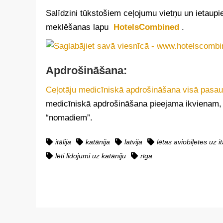
Salīdzini tūkstošiem ceļojumu vietņu un ietaupi
meklēšanas lapu
HotelsCombined
.
Apdrošināšana:
Ceļotāju medicīniskā apdrošināšana visā pasau
medicīniskā apdrošināšana pieejama ikvienam, it
“nomadiem”.
itālija
katānija
latvija
lētas aviobiļetes uz it
lēti lidojumi uz katāniju
rīga