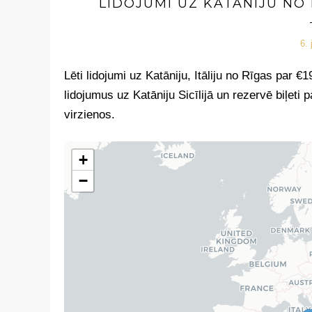
LIDOJUMI UZ KATĀNIJU NO
6. 
Lēti lidojumi uz Katāniju, Itāliju no Rīgas par 
lidojumus uz Katāniju Sicīlijā un rezervē biļet
virzienos.
+
−