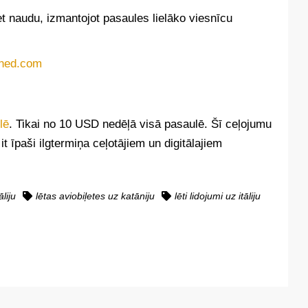
et naudu, izmantojot pasaules lielāko viesnīcu
lē
. Tikai no 10 USD nedēļā visā pasaulē. Šī ceļojumu
 īpaši ilgtermiņa ceļotājiem un digitālajiem
āliju
lētas aviobiļetes uz katāniju
lēti lidojumi uz itāliju