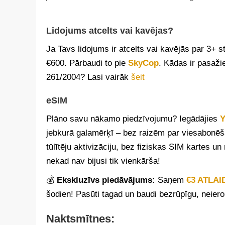
Lidojums atcelts vai kavējas?
Ja Tavs lidojums ir atcelts vai kavējās par 3+
€600. Pārbaudi to pie
SkyCop
. Kādas ir pasaži
261/2004? Lasi vairāk
šeit
eSIM
Plāno savu nākamo piedzīvojumu? Iegādājies
Y
jebkurā galamērķī – bez raizēm par viesabonē
tūlītēju aktivizāciju, bez fiziskas SIM kartes 
nekad nav bijusi tik vienkārša!
💰
Ekskluzīvs piedāvājums:
Saņem
€3 ATLAI
šodien! Pasūti tagad un baudi bezrūpīgu, neiero
Naktsmītnes: