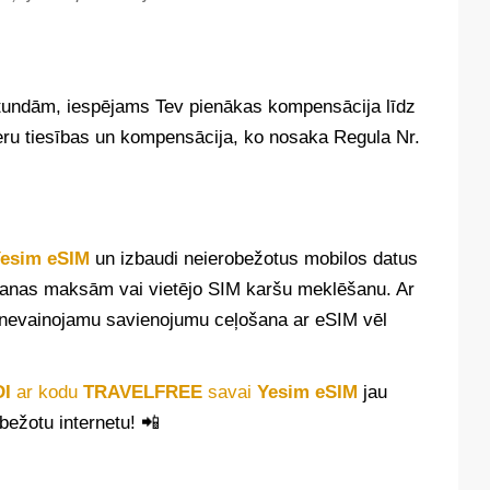
 stundām, iespējams Tev pienākas kompensācija līdz
eru tiesības un kompensācija, ko nosaka Regula Nr.
esim eSIM
un izbaudi neierobežotus mobilos datus
šanas maksām vai vietējo SIM karšu meklēšanu. Ar
un nevainojamu savienojumu ceļošana ar eSIM vēl
DI
ar kodu
TRAVELFREE
savai
Yesim eSIM
jau
bežotu internetu! 📲