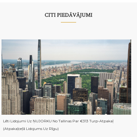
CITI PIEDĀVĀJUMI
Lēti Lidojumi Uz ŅUJORKU No Tallinas Par €313 Turp-Atpakaļ
(atpakaļceļā Lidojums Uz Rīgu)