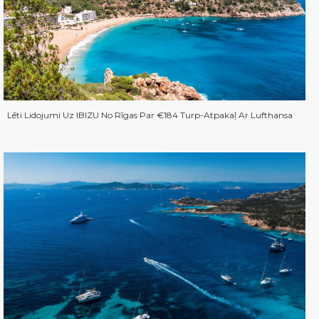
Lēti Lidojumi Uz IBIZU No Rīgas Par €184 Turp-Atpakaļ Ar Lufthansa