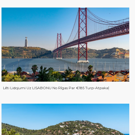
Lēti Lidojumi Uz LISABONU No Rīgas Par €185 Turp-Atpakaļ