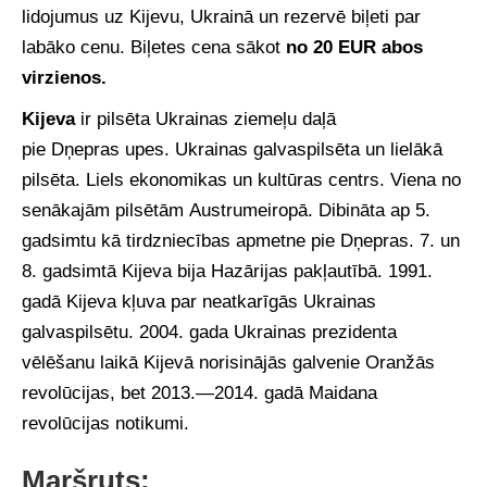
lidojumus uz Kijevu, Ukrainā un rezervē biļeti par
labāko cenu. Biļetes cena sākot
no 20 EUR abos
virzienos.
Kijeva
ir pilsēta Ukrainas ziemeļu daļā
pie Dņepras upes. Ukrainas galvaspilsēta un lielākā
pilsēta. Liels ekonomikas un kultūras centrs. Viena no
senākajām pilsētām Austrumeiropā. Dibināta ap 5.
gadsimtu kā tirdzniecības apmetne pie Dņepras. 7. un
8. gadsimtā Kijeva bija Hazārijas pakļautībā. 1991.
gadā Kijeva kļuva par neatkarīgās Ukrainas
galvaspilsētu. 2004. gada Ukrainas prezidenta
vēlēšanu laikā Kijevā norisinājās galvenie Oranžās
revolūcijas, bet 2013.—2014. gadā Maidana
revolūcijas notikumi.
Maršruts: