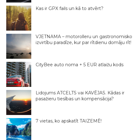
Kas ir GPX fails un kā to atvērt?
VJETNAMA – motorolleru un gastronomisko
izvirtību paradīze, kur par rītdienu domāju rīt!
CityBee auto noma + 5 EUR atlaižu kods
Lidojums ATCELTS vai KAVĒJAS. Kādas ir
pasažieru tiesības un kompensācija?
7 vietas, ko apskatīt TAIZEMĒ!