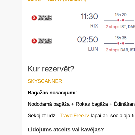
Kur rezervēt?
SKYSCANNER
Bagāžas nosacījumi:
Nododamā bagāža + Rokas bagāža + Ēdināšana
Sekojiet līdzi
TravelFree.lv
lapai arī sociālajā t
Lidojums atcelts vai kavējas?