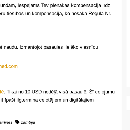
 stundām, iespējams Tev pienākas kompensācija līdz
eru tiesības un kompensācija, ko nosaka Regula Nr.
et naudu, izmantojot pasaules lielāko viesnīcu
lē
. Tikai no 10 USD nedēļā visā pasaulē. Šī ceļojumu
 īpaši ilgtermiņa ceļotājiem un digitālajiem
airlines
zambija