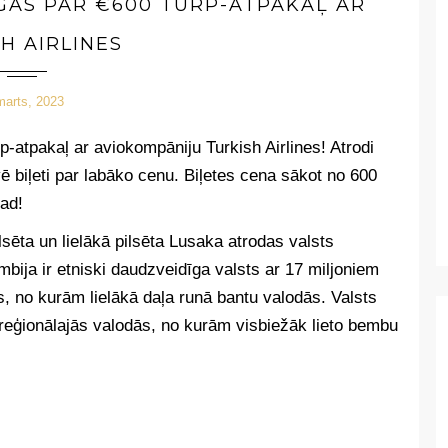
ĪGAS PAR €600 TURP-ATPAKAĻ AR
H AIRLINES
marts, 2023
p-atpakaļ ar aviokompāniju Turkish Airlines!
Atrodi
 biļeti par labāko cenu. Biļetes cena sākot no 600
ad!
lsēta un lielākā pilsēta Lusaka atrodas valsts
mbija ir etniski daudzveidīga valsts ar 17 miljoniem
, no kurām lielākā daļa runā bantu valodās. Valsts
ī reģionālajās valodās, no kurām visbiežāk lieto bembu