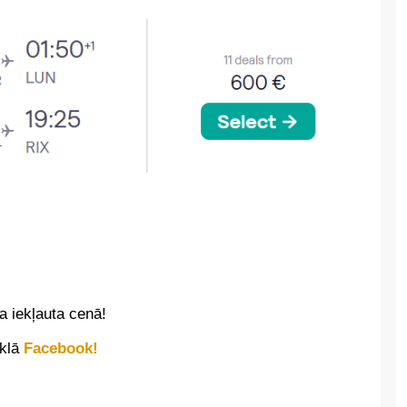
 iekļauta cenā!
īklā
Facebook!