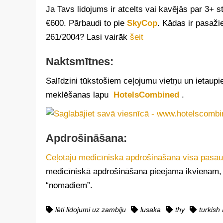
Ja Tavs lidojums ir atcelts vai kavējās par 3+
€600. Pārbaudi to pie
SkyCop
. Kādas ir pasaži
261/2004? Lasi vairāk
šeit
Naktsmītnes:
Salīdzini tūkstošiem ceļojumu vietņu un ietaupi
meklēšanas lapu
HotelsCombined
.
Apdrošināšana:
Ceļotāju medicīniskā apdrošināšana visā pasau
medicīniskā apdrošināšana pieejama ikvienam, it
“nomadiem”.
lēti lidojumi uz zambiju
lusaka
thy
turkish 