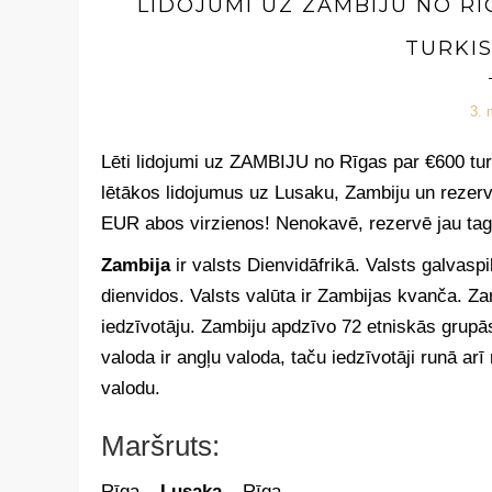
LIDOJUMI UZ ZAMBIJU NO R
TURKIS
3. 
Lēti lidojumi uz ZAMBIJU no Rīgas par €600 tur
lētākos lidojumus uz Lusaku, Zambiju un rezervē
EUR abos virzienos! Nenokavē, rezervē jau tag
Zambija
ir valsts Dienvidāfrikā. Valsts galvaspi
dienvidos. Valsts valūta ir Zambijas kvanča. Za
iedzīvotāju.
Zambiju apdzīvo 72 etniskās grupās
valoda ir angļu valoda, taču iedzīvotāji runā ar
valodu.
Maršruts:
Rīga –
Lusaka
– Rīga