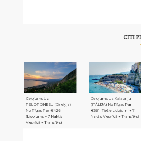
CITI 
Ceļojums Uz
Ceļojums Uz Kalabriju
PELOPONESU (Grieķija)
(ITĀLIJA) No Rīgas Par
No Rīgas Par €426
€581 (Tiešie Lidojumi + 7
(Lidojums + 7 Naktis
Naktis Viesnīcā + Transfērs)
Viesnīcā + Transfērs)