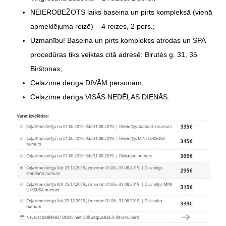
NEIEROBEŽOTS laiks baseina un pirts kompleksā (vienā
apmeklējuma reizē) – 4 reizes, 2 pers.;
Uzmanību! Baseina un pirts komplekss atrodas un SPA
procedūras tiks veiktas citā adresē: Birutės g. 31, 35
Birštonas;
Ceļazīme derīga DIVĀM personām;
Ceļazīme derīga VISĀS NEDĒĻAS DIENĀS.