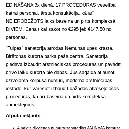
ĒDINĀŠANA 3x dienā, 17 PROCEDŪRAS veselībai
katrai personai, ārsta konsultācija, kā arī
NEIEROBEŽOTS laiks baseina un pirts kompleksā
DIVIEM. Cena tikai sākot no €295 jeb €147.50 no
personas.
“Tulpės” sanatorija atrodas Nemunas upes krastā,
Birštonas kūrorta parka pašā centrā. Sanatorija
piedāvā izbaudīt ārstnieciskas procedūras un pavadīt
brīvo laiku kūrortā pie dabas. Jūs sagaida atjaunoti
dzīvojamā korpusa numuri, moderna ārstniecības
iestāde, kur varēsiet izbaudīt dažādas atveseļojošas
procedūras, kā arī baseina un pirts kompleksa
apmeklējums.
Atpūtā iekļauts:
4 naktis divvietīgā numurā sanatorijas JAUNAJĀ korpusā