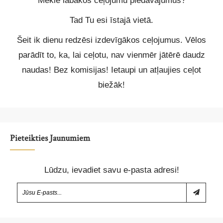
Meklē labākos ceļojumu piedāvājumus?
Tad Tu esi īstajā vietā.
Šeit ik dienu redzēsi izdevīgākos ceļojumus. Vēlos
parādīt to, ka, lai ceļotu, nav vienmēr jātērē daudz
naudas! Bez komisijas! Ietaupi un atļaujies ceļot
biežāk!
Pieteikties Jaunumiem
Lūdzu, ievadiet savu e-pasta adresi!