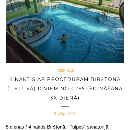
VIESNĪCAS
4 NAKTIS AR PROCEDŪRĀM BIRŠTONĀ
(LIETUVĀ) DIVIEM NO €295 (ĒDINĀŠANA
3X DIENĀ)
8. jūlijs, 2019
5 dienas / 4 naktis Birštonā, “Tulpės” sanatorijā,