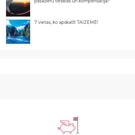
pasažieru tiesības un kompensācija?
7 vietas, ko apskatīt TAIZEMĒ!