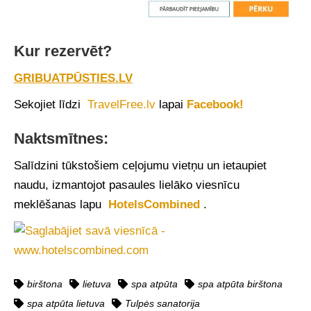
Kur rezervēt?
GRIBUATPŪSTIES.LV
Sekojiet līdzi
TravelFree.lv
lapai
Facebook!
Naktsmītnes:
Salīdzini tūkstošiem ceļojumu vietņu un ietaupiet
naudu, izmantojot pasaules lielāko viesnīcu
meklēšanas lapu
HotelsCombined
.
birštona
lietuva
spa atpūta
spa atpūta birštona
spa atpūta lietuva
Tulpės sanatorija