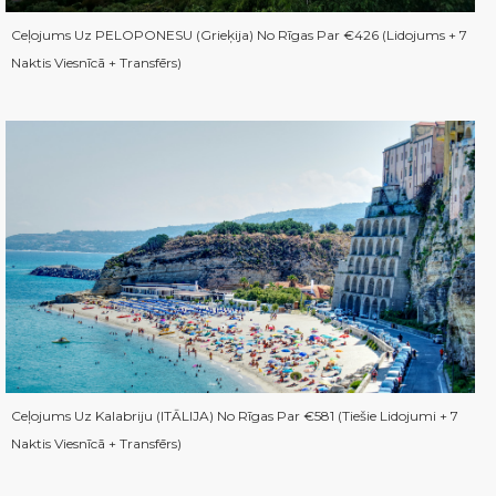
Ceļojums Uz PELOPONESU (Grieķija) No Rīgas Par €426 (Lidojums + 7
Naktis Viesnīcā + Transfērs)
Ceļojums Uz Kalabriju (ITĀLIJA) No Rīgas Par €581 (Tiešie Lidojumi + 7
Naktis Viesnīcā + Transfērs)