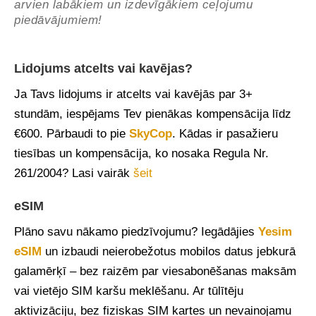
arvien labākiem un izdevīgākiem ceļojumu
piedāvājumiem!
Lidojums atcelts vai kavējas?
Ja Tavs lidojums ir atcelts vai kavējās par 3+
stundām, iespējams Tev pienākas kompensācija līdz
€600. Pārbaudi to pie
SkyCop
. Kādas ir pasažieru
tiesības un kompensācija, ko nosaka Regula Nr.
261/2004? Lasi vairāk
šeit
eSIM
Plāno savu nākamo piedzīvojumu? Iegādājies
Yesim
eSIM
un izbaudi neierobežotus mobilos datus jebkurā
galamērķī – bez raizēm par viesabonēšanas maksām
vai vietējo SIM karšu meklēšanu. Ar tūlītēju
aktivizāciju, bez fiziskas SIM kartes un nevainojamu