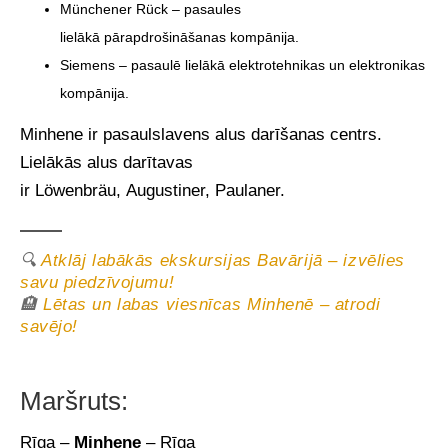
Münchener Rück – pasaules
lielākā pārapdrošināšanas kompānija.
Siemens – pasaulē lielākā elektrotehnikas un elektronikas
kompānija.
Minhene ir pasaulslavens alus darīšanas centrs.
Lielākās alus darītavas
ir Löwenbräu, Augustiner, Paulaner.
🔍
Atklāj labākās ekskursijas Bavārijā – izvēlies
savu piedzīvojumu!
🏨
Lētas un labas viesnīcas Minhenē – atrodi
savējo!
Maršruts:
Rīga –
Minhene
– Rīga