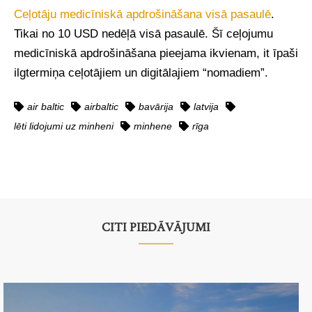
Ceļotāju medicīniskā apdrošināšana visā pasaulē
.
Tikai no 10 USD nedēļā visā pasaulē. Šī ceļojumu
medicīniskā apdrošināšana pieejama ikvienam, it īpaši
ilgtermiņa ceļotājiem un digitālajiem “nomadiem”.
air baltic
airbaltic
bavārija
latvija
lēti lidojumi uz minheni
minhene
rīga
CITI PIEDĀVĀJUMI