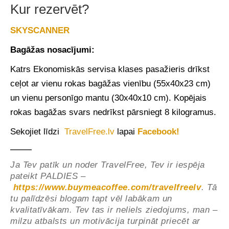
Kur rezervēt?
SKYSCANNER
Bagāžas nosacījumi:
Katrs Ekonomiskās servisa klases pasažieris drīkst
ceļot ar vienu rokas bagāžas vienību (55x40x23 cm)
un vienu personīgo mantu (30x40x10 cm). Kopējais
rokas bagāžas svars nedrīkst pārsniegt 8 kilogramus.
Sekojiet līdzi
TravelFree.lv
lapai
Facebook!
Ja Tev patīk un noder TravelFree, Tev ir iespēja
pateikt PALDIES –
https://www.buymeacoffee.com/travelfreelv
. Tā
tu palīdzēsi blogam tapt vēl labākam un
kvalitatīvākam. Tev tas ir neliels ziedojums, man –
milzu atbalsts un motivācija turpināt priecēt ar