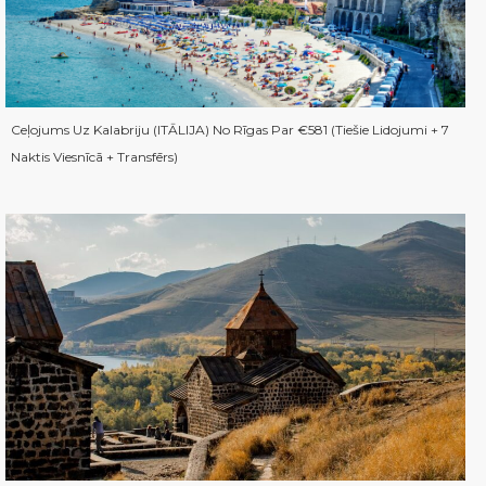
Ceļojums Uz Kalabriju (ITĀLIJA) No Rīgas Par €581 (Tiešie Lidojumi + 7
Naktis Viesnīcā + Transfērs)