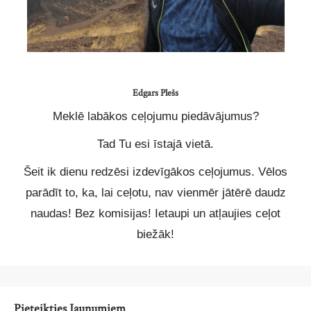
Edgars Plešs
Meklē labākos ceļojumu piedāvājumus?
Tad Tu esi īstajā vietā.
Šeit ik dienu redzēsi izdevīgākos ceļojumus. Vēlos
parādīt to, ka, lai ceļotu, nav vienmēr jātērē daudz
naudas! Bez komisijas! Ietaupi un atļaujies ceļot
biežāk!
Pieteikties Jaunumiem