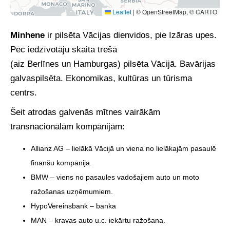
Leaflet
|
© OpenStreetMap, © CARTO
Minhene
ir pilsēta Vācijas dienvidos, pie Izāras upes.
Pēc iedzīvotāju skaita trešā
(aiz Berlīnes un Hamburgas) pilsēta Vācijā. Bavārijas
galvaspilsēta. Ekonomikas, kultūras un tūrisma
centrs.
Šeit atrodas galvenās mītnes vairākām
transnacionālām kompānijām:
Allianz AG – lielākā Vācijā un viena no lielākajām pasaulē
finanšu kompānija.
BMW – viens no pasaules vadošajiem auto un moto
ražošanas uzņēmumiem.
HypoVereinsbank – banka
MAN – kravas auto u.c. iekārtu ražošana.