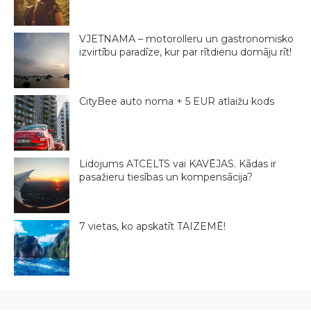
VJETNAMA – motorolleru un gastronomisko
izvirtību paradīze, kur par rītdienu domāju rīt!
CityBee auto noma + 5 EUR atlaižu kods
Lidojums ATCELTS vai KAVĒJAS. Kādas ir
pasažieru tiesības un kompensācija?
7 vietas, ko apskatīt TAIZEMĒ!