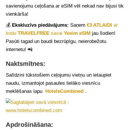
savienojumu ceļošana ar eSIM vēl nekad nav bijusi tik
vienkārša!
💰
Ekskluzīvs piedāvājums:
Saņem
€3 ATLAIDI
ar
kodu
TRAVELFREE
savai
Yesim eSIM
jau šodien!
Pasūti tagad un baudi bezrūpīgu, neierobežotu
internetu! 📲
Naktsmītnes:
Salīdzini tūkstošiem ceļojumu vietņu un ietaupiet
naudu, izmantojot pasaules lielāko viesnīcu
meklēšanas lapu
HotelsCombined
.
Apdrošināšana: